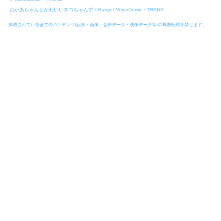
おかあちゃんとかわいいネコちゃんず ©Banpi / VoiceComic・TRANS
掲載されている全てのコンテンツ(記事・画像・音声データ・映像データ等)​の無断転載を禁じます。