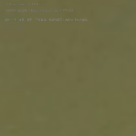
© VoiceComic · TRANS
妈妈和可爱的猫 © Banpi / VoiceComic ・ TRANS
所有内容（文章、图片、音频数据、视频数据等）​未经许可禁止转载。