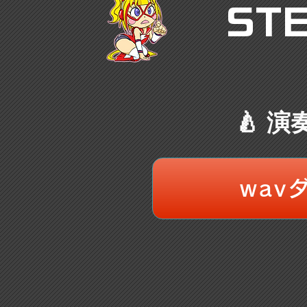
ST
🍐 
wav