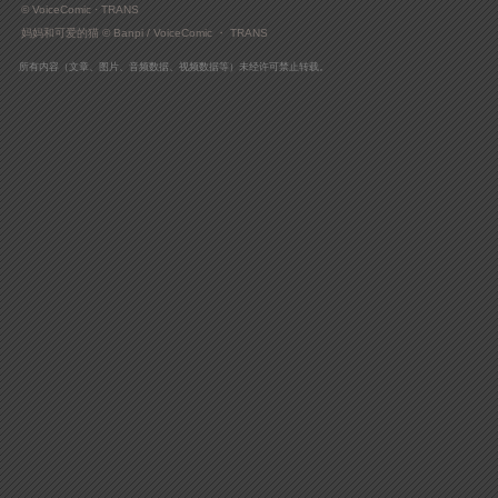
© VoiceComic · TRANS
妈妈和可爱的猫 © Banpi / VoiceComic ・ TRANS
所有内容（文章、图片、音频数据、视频数据等）​未经许可禁止转载。