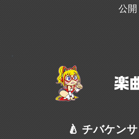
公開
楽
🍐 チバケン