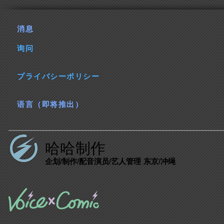
消息
询问
プライバシーポリシー
语言（即将推出）
哈哈制作
企划/制作/配音演员/艺人管理 东京/冲绳