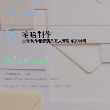
语言（即将推出）
哈哈制作
企划/制作/配音演员/艺人管理 东京/冲绳
© VoiceComic · TRANS
妈妈和可爱的猫 © Banpi / VoiceComic ・ TRANS
所有内容（文章、图片、音频数据、视频数据等）​未经许可禁止转载。